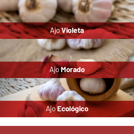
Ajo
Violeta
Ajo
Morado
Ajo
Ecológico