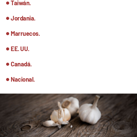
Taiwán.
Jordania.
Marruecos.
EE. UU.
Canadá.
Nacional.