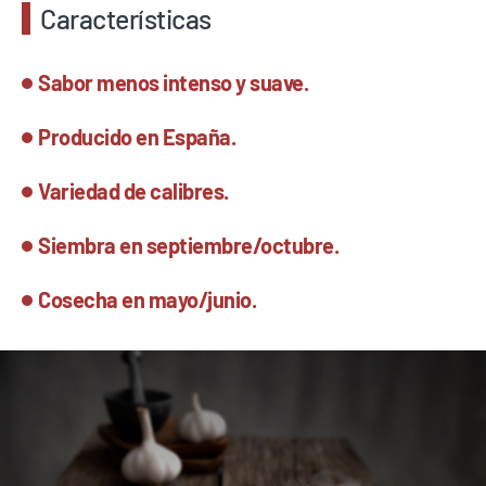
Características
Sabor menos intenso y suave.
Producido en España.
Variedad de calibres.
Siembra en septiembre/octubre.
Cosecha en mayo/junio.